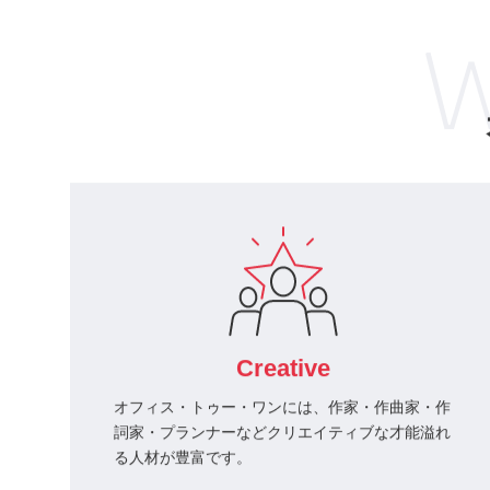
テレビ
【三上徹】めざましテ
W