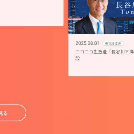
25.08.01
長谷川 幸洋
2022.04.14
コニコ生放送「長谷川幸洋 Tonight」開
【阿久悠】阿久悠
久悠生誕85周年
「ヒットメーカ