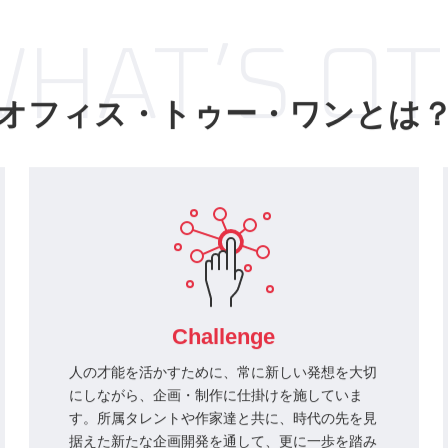
レビ（フジテレビ）
HAT’S O
オフィス・トゥー・ワンとは