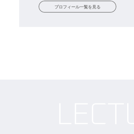
Creative
オフィス・トゥー・ワンには、作家・作曲家・作
詞家・プランナーなどクリエイティブな才能溢れ
る人材が豊富です。
プロフィール一覧を見る