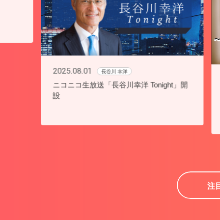
オフィス・トゥー・ワン所属タレント・作家
これから挑戦していきたいことを「注目トピ
所属タレント・作家・音楽家の一覧は、「プ
2022.04.14
 Tonight」開
【阿久悠】阿久悠記念館開館10周年・
久悠生誕85周年・作詞家生活55周年記
「ヒットメーカー阿久…