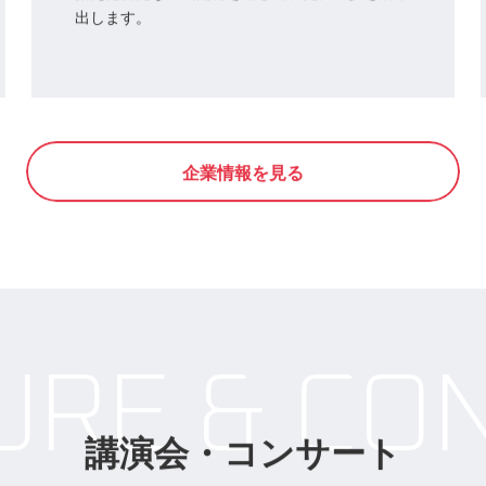
Challenge
人の才能を活かすために、常に新しい発想を大切
にしながら、企画・制作に仕掛けを施していま
す。所属タレントや作家達と共に、時代の先を見
据えた新たな企画開発を通して、更に一歩を踏み
出します。
企業情報を見る