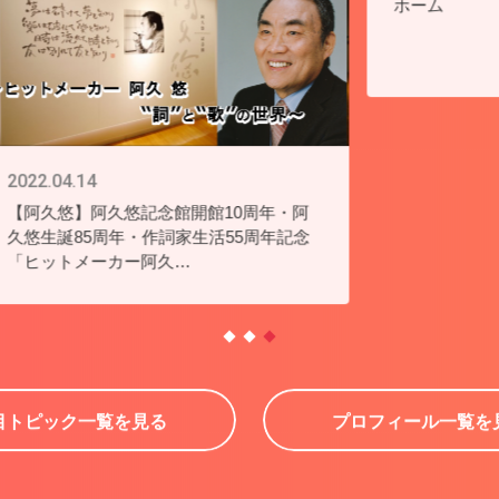
・音楽家らが今気になっていること、
ック」として紹介しています。
ロフィール一覧」からご覧ください。
2023.11.22
ホーム
20
ニ
阿
設
念